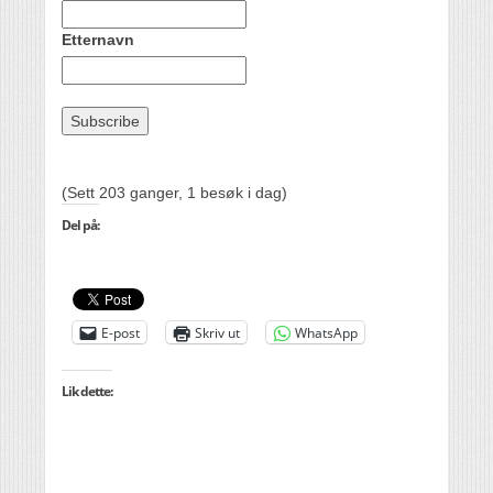
Etternavn
(Sett 203 ganger, 1 besøk i dag)
Del på:
E-post
Skriv ut
WhatsApp
Lik dette: