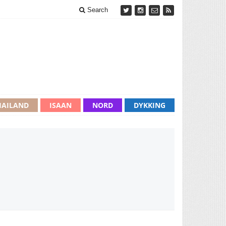
Search
HAILAND
ISAAN
NORD
DYKKING