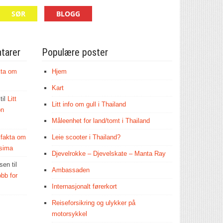
SØR
BLOGG
tarer
Populære poster
ta om
Hjem
Kart
til
Litt
Litt info om gull i Thailand
on
Måleenhet for land/tomt i Thailand
t fakta om
Leie scooter i Thailand?
sima
Djevelrokke – Djevelskate – Manta Ray
lsen
til
Ambassaden
bb for
Internasjonalt førerkort
Reiseforsikring og ulykker på
motorsykkel