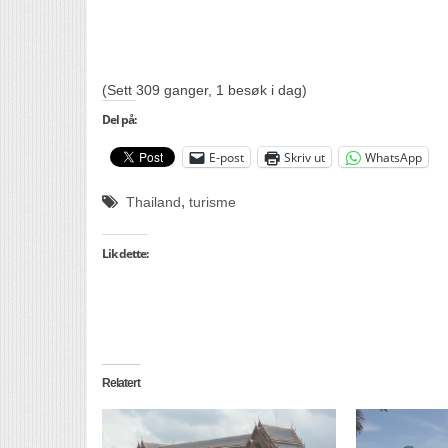
(Sett 309 ganger, 1 besøk i dag)
Del på:
tsubishi L200(Triton)
ThailandTur er også på Instagram
E-post
Skriv ut
WhatsApp
,
Thailand
turisme
Lik dette:
Relatert