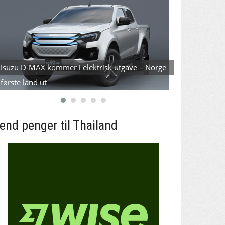
Isuzu D-MAX kommer i elektrisk utgave – Norge
Hva må man t
første land ut
første gang?
end penger til Thailand