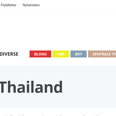
Flybilletter
Nyhetsbrev
DIVERSE
BLOGG
SØR
ØST
SENTRALE T
 Thailand