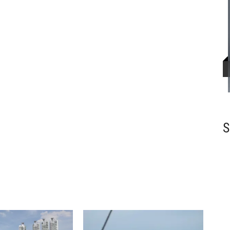
Norsk Bangkokforum
S