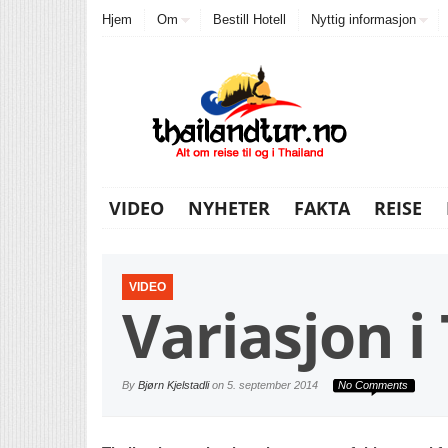
Hjem
Om
Bestill Hotell
Nyttig informasjon
VIDEO
NYHETER
FAKTA
REISE
VIDEO
Variasjon i
By
Bjørn Kjelstadli
on
5. september 2014
No Comments