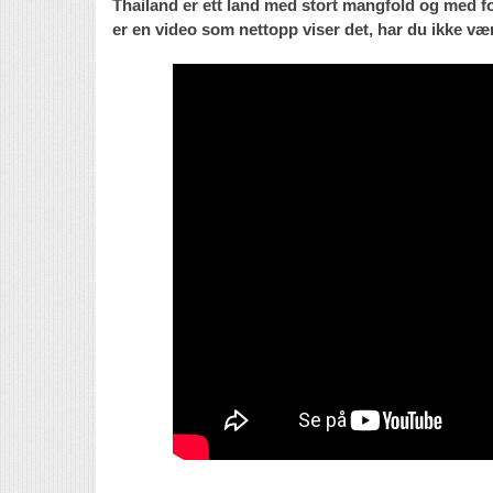
Thailand er ett land med stort mangfold og med fors
er en video som nettopp viser det, har du ikke vært 