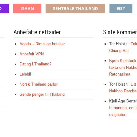
D
ISAAN
SENTRALE THAILAND
ØST
Anbefalte nettsider
Siste kommen
Agoda – Rimelige hoteller
Tor Holst
til
Fak
Chiang Rai
Anbefalt VPN
Bjørn Kjelstadli
Dating i Thailand?
fakta om Nakh
Leiebil
Ratchasima
Norsk Thailand parlør
Tor Holst
til
Lit
Nakhon Ratcha
Sende penger til Thailand
Kjell Åge Berte
Ismannen, en jo
evigheten