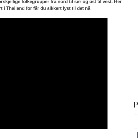
kjellige folkegrupper fra nord til sør og øst til vest. Her
i Thailand før får du sikkert lyst til det nå
P