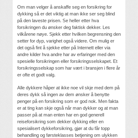
Om man velger å anskaffe seg en forsikring for
dykking så er det viktig at man ikke ser seg blind
på den laveste prisen. Se heller etter hva
forsikringen du ønsker deg faktisk dekker. Les
vilkårene nøye. Sjekk etter hvilken begrensning den
setter for dyp, varighet også videre. Om mulig er
det også fint å sjekke etter på Internett eller via
andre kilder hva andre har av erfaringer med den
spesielle forsikringen eller forsikringsselskapet. Et
forsikringsselskap som har vært i bransjen i flere år
er ofte et godt valg.
Alle dykkere håper at ikke noe vil skje med dem på
deres dykk så ingen av dem ønsker å benytte
penger på en forsikring som er god nok. Men fakta
er at ting kan skje også når man dykker og at man
passer på at man enten har en god generell
reiseforsikring som dekker dykking eller en
spesialisert dykkeforsikring, gjør at du får topp
behandling og førsteklasses betjening om ulykken