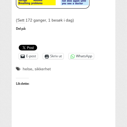
(Sett 172 ganger, 1 besøk i dag)
Del på:
E-post
Skriv ut
WhatsApp
,
helse
sikkerhet
Lik dette: