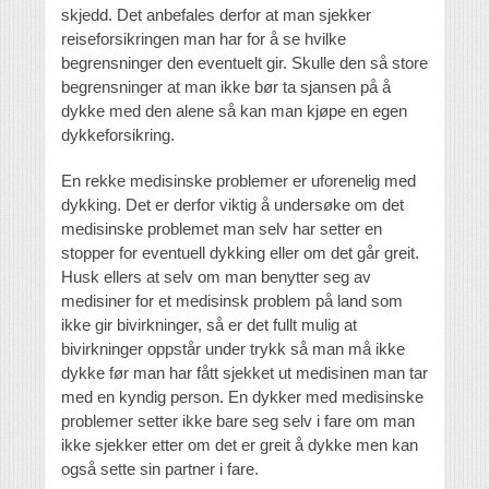
skjedd. Det anbefales derfor at man sjekker
reiseforsikringen man har for å se hvilke
begrensninger den eventuelt gir. Skulle den så store
begrensninger at man ikke bør ta sjansen på å
dykke med den alene så kan man kjøpe en egen
dykkeforsikring.
En rekke medisinske problemer er uforenelig med
dykking. Det er derfor viktig å undersøke om det
medisinske problemet man selv har setter en
stopper for eventuell dykking eller om det går greit.
Husk ellers at selv om man benytter seg av
medisiner for et medisinsk problem på land som
ikke gir bivirkninger, så er det fullt mulig at
bivirkninger oppstår under trykk så man må ikke
dykke før man har fått sjekket ut medisinen man tar
med en kyndig person. En dykker med medisinske
problemer setter ikke bare seg selv i fare om man
ikke sjekker etter om det er greit å dykke men kan
også sette sin partner i fare.