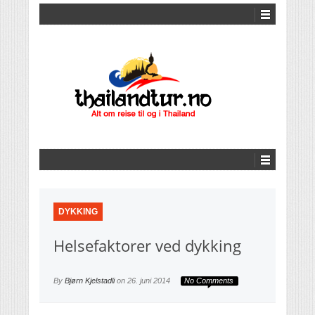
DYKKING
Helsefaktorer ved dykking
By
Bjørn Kjelstadli
on
26. juni 2014
No Comments