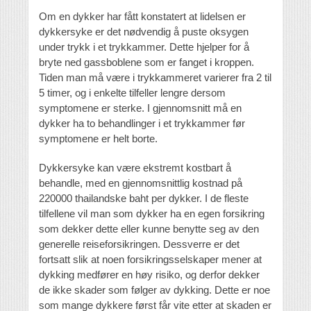
Om en dykker har fått konstatert at lidelsen er
dykkersyke er det nødvendig å puste oksygen
under trykk i et trykkammer. Dette hjelper for å
bryte ned gassboblene som er fanget i kroppen.
Tiden man må være i trykkammeret varierer fra 2 til
5 timer, og i enkelte tilfeller lengre dersom
symptomene er sterke. I gjennomsnitt må en
dykker ha to behandlinger i et trykkammer før
symptomene er helt borte.
Dykkersyke kan være ekstremt kostbart å
behandle, med en gjennomsnittlig kostnad på
220000 thailandske baht per dykker. I de fleste
tilfellene vil man som dykker ha en egen forsikring
som dekker dette eller kunne benytte seg av den
generelle reiseforsikringen. Dessverre er det
fortsatt slik at noen forsikringsselskaper mener at
dykking medfører en høy risiko, og derfor dekker
de ikke skader som følger av dykking. Dette er noe
som mange dykkere først får vite etter at skaden er