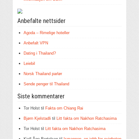
Anbefalte nettsider
Agoda – Rimelige hoteller
Anbefalt VPN
Dating i Thailand?
Leiebil
Norsk Thailand parlør
Sende penger til Thailand
Siste kommentarer
Tor Holst
til
Fakta om Chiang Rai
Bjørn Kjelstadli
til
Litt fakta om Nakhon Ratchasima
Tor Holst
til
Litt fakta om Nakhon Ratchasima
Kjell Åge Bertelsen
til
Ismannen, en jobb for evigheten