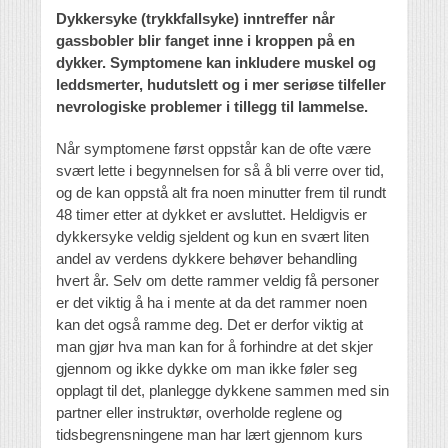
Dykkersyke (trykkfallsyke) inntreffer når
gassbobler blir fanget inne i kroppen på en
dykker. Symptomene kan inkludere muskel og
leddsmerter, hudutslett og i mer seriøse tilfeller
nevrologiske problemer i tillegg til lammelse.
Når symptomene først oppstår kan de ofte være
svært lette i begynnelsen for så å bli verre over tid,
og de kan oppstå alt fra noen minutter frem til rundt
48 timer etter at dykket er avsluttet. Heldigvis er
dykkersyke veldig sjeldent og kun en svært liten
andel av verdens dykkere behøver behandling
hvert år. Selv om dette rammer veldig få personer
er det viktig å ha i mente at da det rammer noen
kan det også ramme deg. Det er derfor viktig at
man gjør hva man kan for å forhindre at det skjer
gjennom og ikke dykke om man ikke føler seg
opplagt til det, planlegge dykkene sammen med sin
partner eller instruktør, overholde reglene og
tidsbegrensningene man har lært gjennom kurs