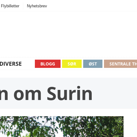
Flybilletter
Nyhetsbrev
DIVERSE
BLOGG
SØR
ØST
SENTRALE T
n om Surin