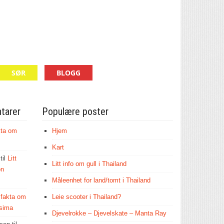
SØR
BLOGG
tarer
Populære poster
ta om
Hjem
Kart
til
Litt
Litt info om gull i Thailand
on
Måleenhet for land/tomt i Thailand
t fakta om
Leie scooter i Thailand?
sima
Djevelrokke – Djevelskate – Manta Ray