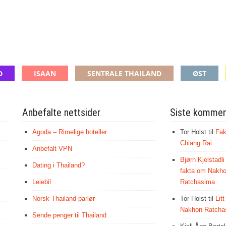
D
ISAAN
SENTRALE THAILAND
ØST
Anbefalte nettsider
Siste kommen
Agoda – Rimelige hoteller
Tor Holst
til
Fak
Chiang Rai
Anbefalt VPN
Bjørn Kjelstadli
Dating i Thailand?
fakta om Nakh
Leiebil
Ratchasima
Norsk Thailand parlør
Tor Holst
til
Lit
Nakhon Ratcha
Sende penger til Thailand