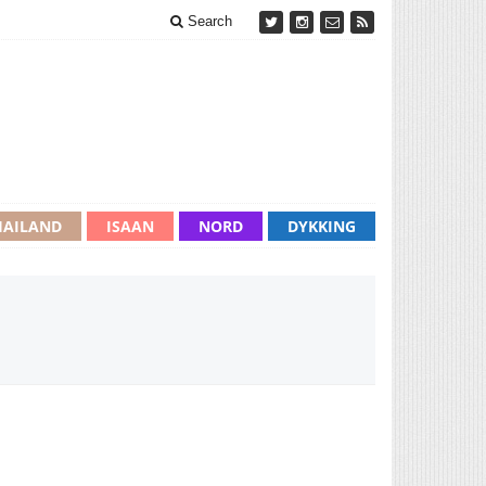
Search
HAILAND
ISAAN
NORD
DYKKING