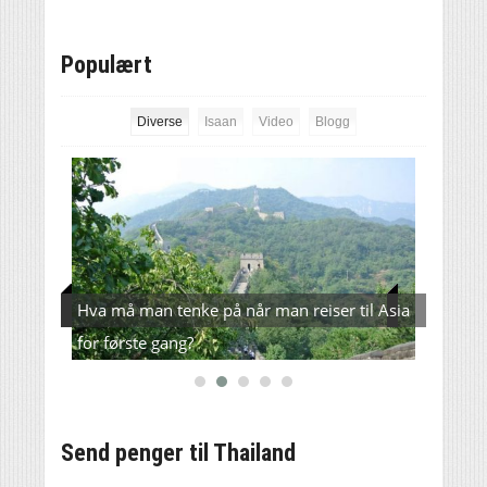
Populært
Diverse
Isaan
Video
Blogg
e –
Hva må man tenke på når man reiser til Asia
Verde
for første gang?
L200(
Send penger til Thailand