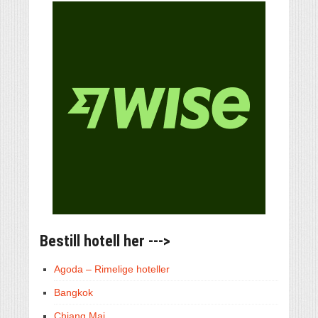
Bestill hotell her --->
Agoda – Rimelige hoteller
Bangkok
Chiang Mai