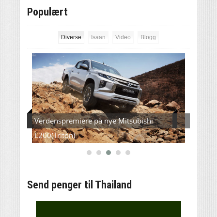
Populært
Diverse
Isaan
Video
Blogg
l Asia
Verdenspremiere på nye Mitsubishi
Thail
L200(Triton)
Send penger til Thailand