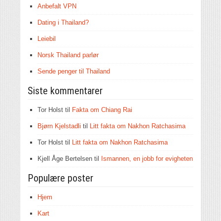
Anbefalt VPN
Dating i Thailand?
Leiebil
Norsk Thailand parlør
Sende penger til Thailand
Siste kommentarer
Tor Holst
til
Fakta om Chiang Rai
Bjørn Kjelstadli
til
Litt fakta om Nakhon Ratchasima
Tor Holst
til
Litt fakta om Nakhon Ratchasima
Kjell Åge Bertelsen
til
Ismannen, en jobb for evigheten
Populære poster
Hjem
Kart