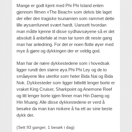
Mange er godt kjent med Phi Phi Island enten
gjennom filmen «The Beach» som delvis ble laget
der eller den tragiske tsunamien som rammet dette
lille øysamfunnet svært hardt. Uansett hvordan
man måtte kjenne til disse sydhavsøyene så er det
absolutt å anbefale at man tar turen dit neste gang
man har anledning. For det er noen flotte øyer med
mye å gjøre og dykkingen der er veldig god.
Man har de nære dykkestedene som i hovedsak
ligger rundt den større øya Phi Phi Ley og de to
småøyene like utenfor som heter Bida Nai og Bida
Nok. Dykkesteder som ligger bittelitt lenger borte er
vraket King Cruiser, Sharkpoint og Anemone Reef
og litt lenger borte igjen finner man Hin Daeng og
Hin Muang. Alle disse dykkestedene er verd å
besøke da man kan risikere å ha ett av sine beste
dykk der.
(Sett 93 ganger, 1 besøk i dag)