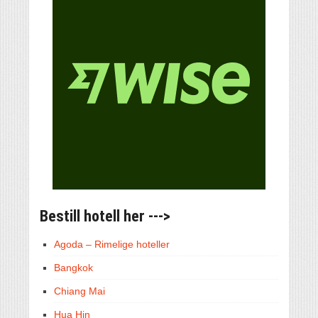
Bestill hotell her --->
Agoda – Rimelige hoteller
Bangkok
Chiang Mai
Hua Hin