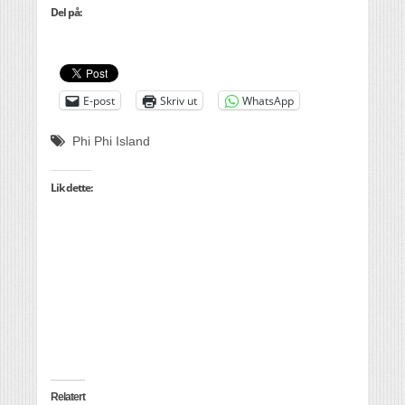
Del på:
E-post
Skriv ut
WhatsApp
Phi Phi Island
Lik dette:
Relatert