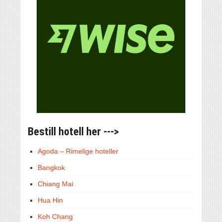
Bestill hotell her --->
Agoda – Rimelige hoteller
Bangkok
Chiang Mai
Hua Hin
Koh Chang