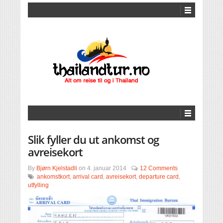
Slik fyller du ut ankomst og
avreisekort
By
Bjørn Kjelstadli
on
4. januar 2014
12 Comments
ankomstkort
,
arrival card
,
avreisekort
,
departure card
,
utfylling