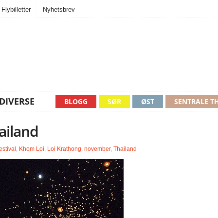
Flybilletter
Nyhetsbrev
DIVERSE
BLOGG
SØR
ØST
SENTRALE T
ailand
estival
,
Khom Loi
,
Loi Krathong
,
november
,
Thailand