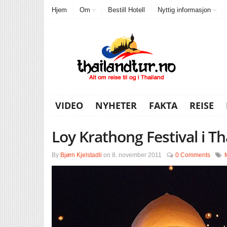
Hjem
Om
Bestill Hotell
Nyttig informasjon
VIDEO
NYHETER
FAKTA
REISE
Loy Krathong Festival i Th
By
Bjørn Kjelstadli
on
8. november 2011
0 Comments
f