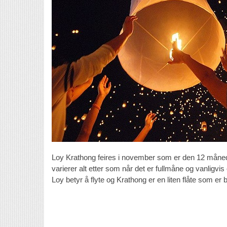
Loy Krathong feires i november som er den 12 måne
varierer alt etter som når det er fullmåne og vanligvi
Loy betyr å flyte og Krathong er en liten flåte som er 
Norsk Bangkokforum
stagram