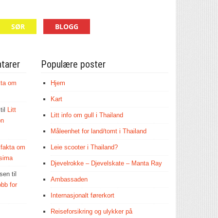
SØR
BLOGG
tarer
Populære poster
ta om
Hjem
Kart
til
Litt
Litt info om gull i Thailand
on
Måleenhet for land/tomt i Thailand
t fakta om
Leie scooter i Thailand?
sima
Djevelrokke – Djevelskate – Manta Ray
lsen
til
Ambassaden
bb for
Internasjonalt førerkort
Reiseforsikring og ulykker på