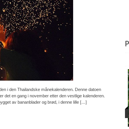
P
den i den Thailandske månekalenderen. Denne datoen
s er det en gang i november etter den vestlige kalenderen.
bygget av bananblader og brød, i denne lille […]
Isuzu D-MAX kommer i elektrisk utgave – Norge
første land ut