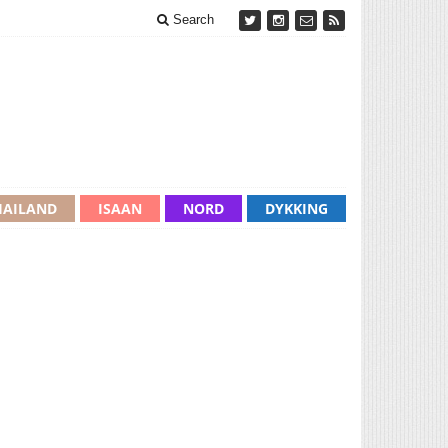
Search
HAILAND
ISAAN
NORD
DYKKING