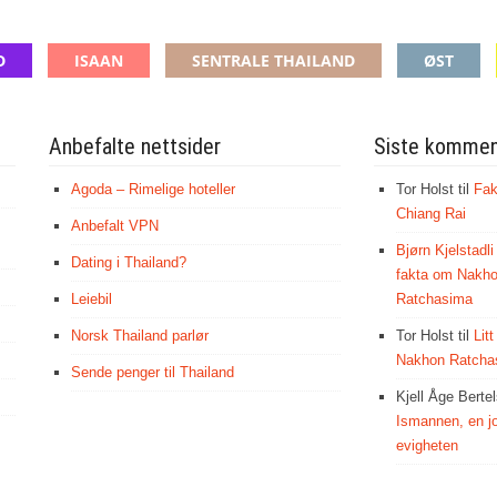
D
ISAAN
SENTRALE THAILAND
ØST
Anbefalte nettsider
Siste kommen
Agoda – Rimelige hoteller
Tor Holst
til
Fak
Chiang Rai
Anbefalt VPN
Bjørn Kjelstadli
Dating i Thailand?
fakta om Nakh
Leiebil
Ratchasima
Norsk Thailand parlør
Tor Holst
til
Lit
Nakhon Ratcha
Sende penger til Thailand
Kjell Åge Berte
Ismannen, en jo
evigheten