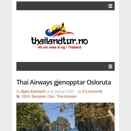
Thai Airways gjenopptar Osloruta
By
Bjørn Kjelstadli
on
8. januar 2024
0 Comments
2024
,
Bangkok
,
Oslo
,
Thai Airways