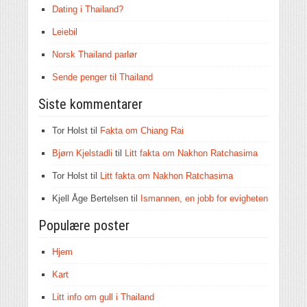
Dating i Thailand?
Leiebil
Norsk Thailand parlør
Sende penger til Thailand
Siste kommentarer
Tor Holst
til
Fakta om Chiang Rai
Bjørn Kjelstadli
til
Litt fakta om Nakhon Ratchasima
Tor Holst
til
Litt fakta om Nakhon Ratchasima
Kjell Åge Bertelsen
til
Ismannen, en jobb for evigheten
Populære poster
Hjem
Kart
Litt info om gull i Thailand