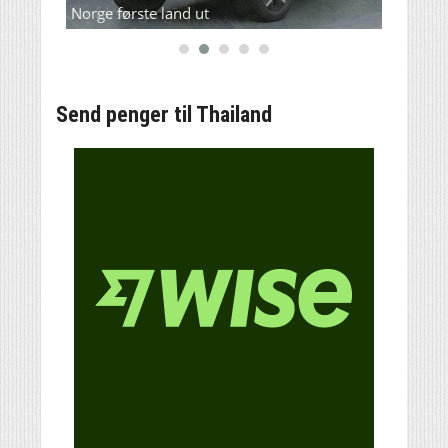
Norge første land ut
for første gang?
L200(
Send penger til Thailand