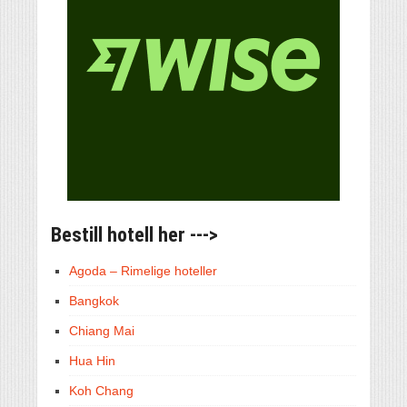
Bestill hotell her --->
Agoda – Rimelige hoteller
Bangkok
Chiang Mai
Hua Hin
Koh Chang