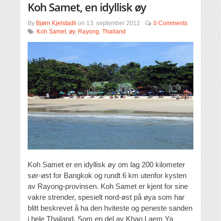
Koh Samet, en idyllisk øy
By
Bjørn Kjelstadli
on
13. september 2012
0 Comments
Koh Samet
,
øy
,
Rayong
,
Thailand
Koh Samet er en idyllisk øy om lag 200 kilometer
sør-øst for Bangkok og rundt 6 km utenfor kysten
av Rayong-provinsen. Koh Samet er kjent for sine
vakre strender, spesielt nord-øst på øya som har
blitt beskrevet å ha den hviteste og peneste sanden
i hele Thailand. Som en del av Khao Laem Ya