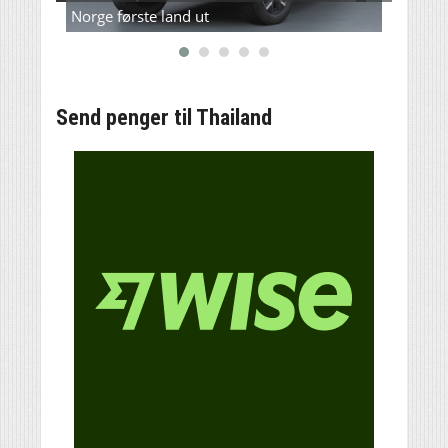
Norge første land ut
for første gang?
L200(
Send penger til Thailand