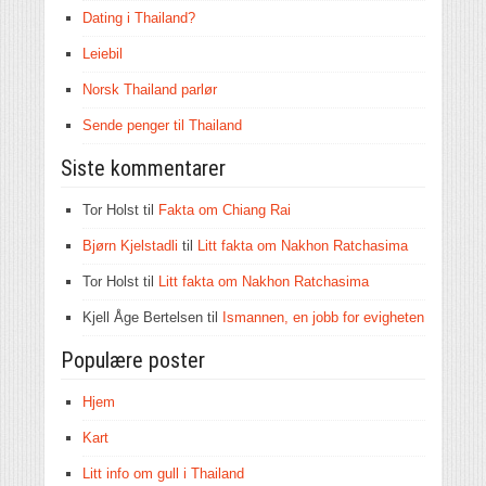
Dating i Thailand?
Leiebil
Norsk Thailand parlør
Sende penger til Thailand
Siste kommentarer
Tor Holst
til
Fakta om Chiang Rai
Bjørn Kjelstadli
til
Litt fakta om Nakhon Ratchasima
Tor Holst
til
Litt fakta om Nakhon Ratchasima
Kjell Åge Bertelsen
til
Ismannen, en jobb for evigheten
Populære poster
Hjem
Kart
Litt info om gull i Thailand