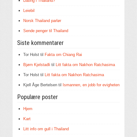
Dating i Thailand?
Leiebil
Norsk Thailand parlør
Sende penger til Thailand
Siste kommentarer
Tor Holst
til
Fakta om Chiang Rai
Bjørn Kjelstadli
til
Litt fakta om Nakhon Ratchasima
Tor Holst
til
Litt fakta om Nakhon Ratchasima
Kjell Åge Bertelsen
til
Ismannen, en jobb for evigheten
Populære poster
Hjem
Kart
Litt info om gull i Thailand