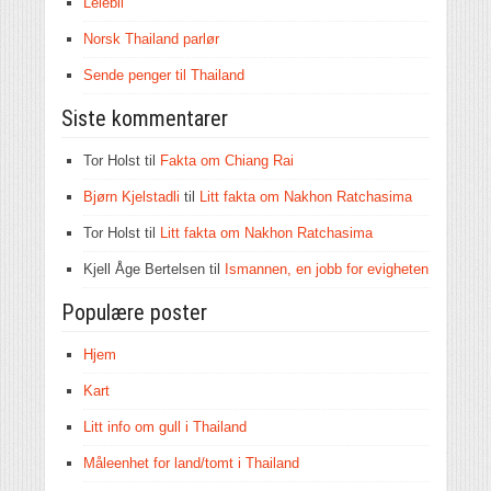
Leiebil
Norsk Thailand parlør
Sende penger til Thailand
Siste kommentarer
Tor Holst
til
Fakta om Chiang Rai
Bjørn Kjelstadli
til
Litt fakta om Nakhon Ratchasima
Tor Holst
til
Litt fakta om Nakhon Ratchasima
Kjell Åge Bertelsen
til
Ismannen, en jobb for evigheten
Populære poster
Hjem
Kart
Litt info om gull i Thailand
Måleenhet for land/tomt i Thailand