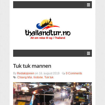
Tuk tuk mannen
By
Redaksjonen
on
16. august 2019
0 Comments
Chiang Mai
,
historie
,
Tuk tuk