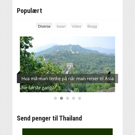
Populært
Diverse
Isaan
Video
Blogg
e –
Hva må man tenke på når man reiser til Asia
Verde
for første gang?
L200(
Send penger til Thailand