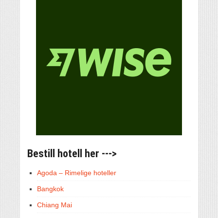
Bestill hotell her --->
Agoda – Rimelige hoteller
Bangkok
Chiang Mai