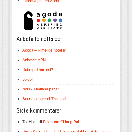
Informasjon om Surin
Anbefalte nettsider
Agoda – Rimelige hoteller
Anbefalt VPN
Dating i Thailand?
Leiebil
Norsk Thailand parlør
Sende penger til Thailand
Siste kommentarer
Tor Holst
til
Fakta om Chiang Rai
Bjørn Kjelstadli
til
Litt fakta om Nakhon Ratchasima