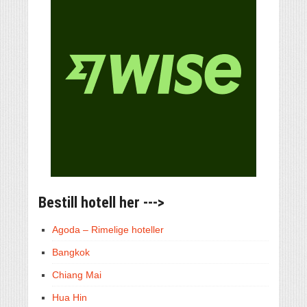
Bestill hotell her --->
Agoda – Rimelige hoteller
Bangkok
Chiang Mai
Hua Hin