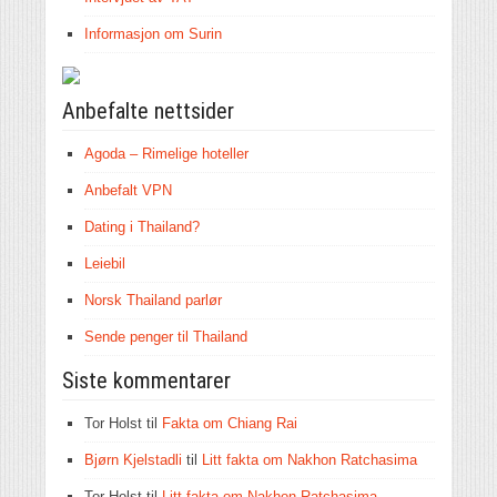
Informasjon om Surin
Anbefalte nettsider
Agoda – Rimelige hoteller
Anbefalt VPN
Dating i Thailand?
Leiebil
Norsk Thailand parlør
Sende penger til Thailand
Siste kommentarer
Tor Holst
til
Fakta om Chiang Rai
Bjørn Kjelstadli
til
Litt fakta om Nakhon Ratchasima
Tor Holst
til
Litt fakta om Nakhon Ratchasima