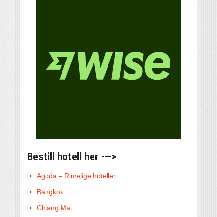
Bestill hotell her --->
Agoda – Rimelige hoteller
Bangkok
Chiang Mai