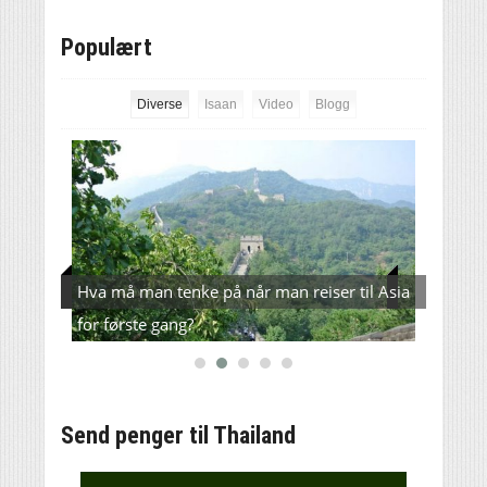
Populært
Diverse
Isaan
Video
Blogg
e –
Hva må man tenke på når man reiser til Asia
Verde
for første gang?
L200(
Send penger til Thailand