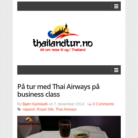
På tur med Thai Airways på
business class
By
Bjørn Kjelstadli
on
7. desember 2014
0 Comments
rapport
,
Royal Silk
,
Thai Airways