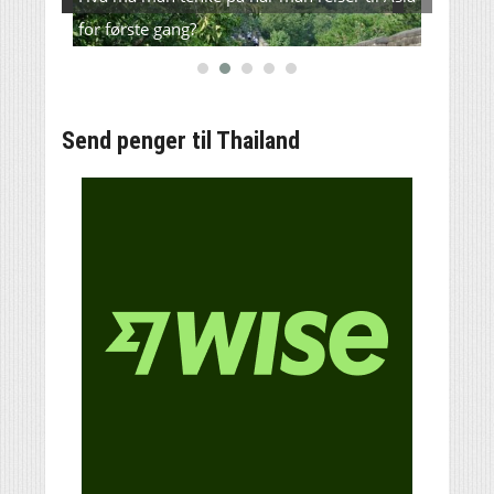
for første gang?
L200(
Send penger til Thailand