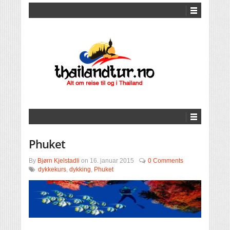
Phuket
By
Bjørn Kjelstadli
on
16. januar 2015
0 Comments
dykkekurs
,
dykking
,
Phuket