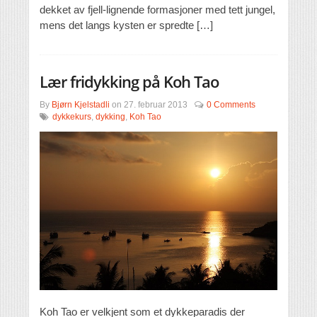
dekket av fjell-lignende formasjoner med tett jungel,
mens det langs kysten er spredte […]
Lær fridykking på Koh Tao
By
Bjørn Kjelstadli
on
27. februar 2013
0 Comments
dykkekurs
,
dykking
,
Koh Tao
Koh Tao er velkjent som et dykkeparadis der