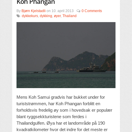
Koh Phangan
By
Bjørn Kjelstadli
on
10. april 2013
0 Comments
dykkekurs
,
dykking
,
øyer
,
Thailand
Mens Koh Samui gradvis har bukket under for
turiststrømmen, har Koh Phangan forblitt en
forholdsvis fredelig øy som i hovedsak er populær
blant ryggsekkturistene som ferdes i
Thailandgulfen. Øya har et landområde på 190
kvadratkilometer hvor det indre for det meste er