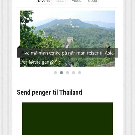
Diverse
Isaan
Video
Blogg
e –
Hva må man tenke på når man reiser til Asia
Verde
for første gang?
L200(
Send penger til Thailand