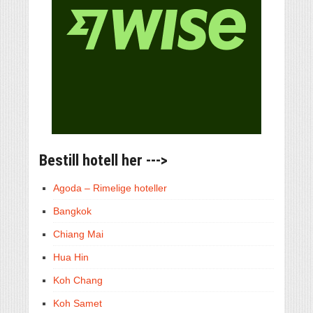
Bestill hotell her --->
Agoda – Rimelige hoteller
Bangkok
Chiang Mai
Hua Hin
Koh Chang
Koh Samet