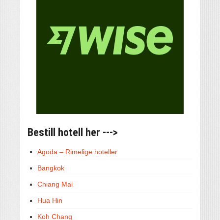
Bestill hotell her --->
Agoda – Rimelige hoteller
Bangkok
Chiang Mai
Hua Hin
Koh Chang