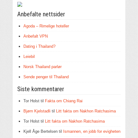
Anbefalte nettsider
Agoda – Rimelige hoteller
Anbefalt VPN
Dating i Thailand?
Leiebil
Norsk Thailand parlør
Sende penger til Thailand
Siste kommentarer
Tor Holst
til
Fakta om Chiang Rai
Bjørn Kjelstadli
til
Litt fakta om Nakhon Ratchasima
Tor Holst
til
Litt fakta om Nakhon Ratchasima
Kjell Åge Bertelsen
til
Ismannen, en jobb for evigheten