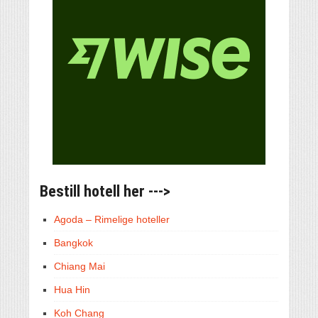
Bestill hotell her --->
Agoda – Rimelige hoteller
Bangkok
Chiang Mai
Hua Hin
Koh Chang